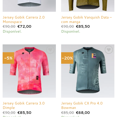
Jersey Gobik Carrera 2.0
Jersey Gobik Vanquish Data –
Monospace
com manga
O
O
O
O
€
90,00
€
72,00
€
90,00
€
85,50
preço
preço
preço
preço
Disponível.
Disponível.
original
atual
original
atual
era:
é:
era:
é:
€90,00.
€72,00.
€90,00.
€85,50.
-5%
-20%
Adicionar
Adicionar
à lista de
à lista de
desejos
desejos
Jersey Gobik Carrera 3.0
Jersey Gobik CX Pro 4.0
Dimple
Bowman
O
O
O
O
€
90,00
€
85,50
€
85,00
€
68,00
preço
preço
preço
preço