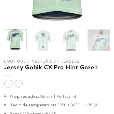
BOUTIQUE
/
VESTUÁRIO
/
JERSEYS
Jersey Gobik CX Pro Hint Green
Propriedades:
Unisex | Perfect Fit
Rácio de temperatura:
20ºC a 38ºC – UPF 30
Peso:
110g (tamanho M)