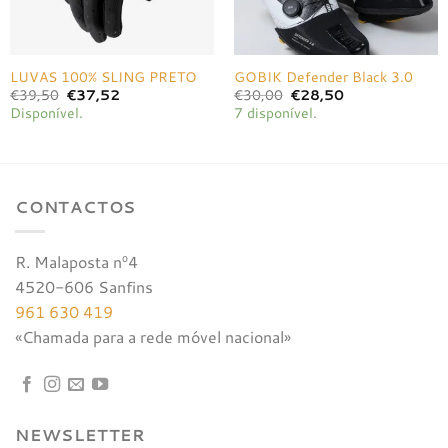
LUVAS 100% SLING PRETO
GOBIK Defender Black 3.0
O
O
O
O
€
39,50
€
37,52
€
30,00
€
28,50
preço
preço
preço
preço
Disponível.
7 disponível.
original
atual
original
atual
era:
é:
era:
é:
€39,50.
€37,52.
€30,00.
€28,50.
CONTACTOS
R. Malaposta nº4
4520-606 Sanfins
961 630 419
«Chamada para a rede móvel nacional»
NEWSLETTER