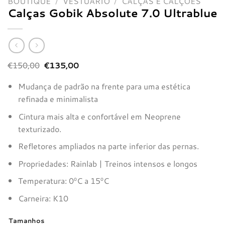
BOUTIQUE
/
VESTUÁRIO
/
CALÇAS E CALÇÕES
Calças Gobik Absolute 7.0 Ultrablue
O
O
€
150,00
€
135,00
preço
preço
original
atual
Mudança de padrão na frente para uma estética
era:
é:
€150,00.
€135,00.
refinada e minimalista
Cintura mais alta e confortável em Neoprene
texturizado.
Refletores ampliados na parte inferior das pernas.
Propriedades: Rainlab | Treinos intensos e longos
Temperatura: 0ºC a 15ºC
Carneira: K10
Tamanhos