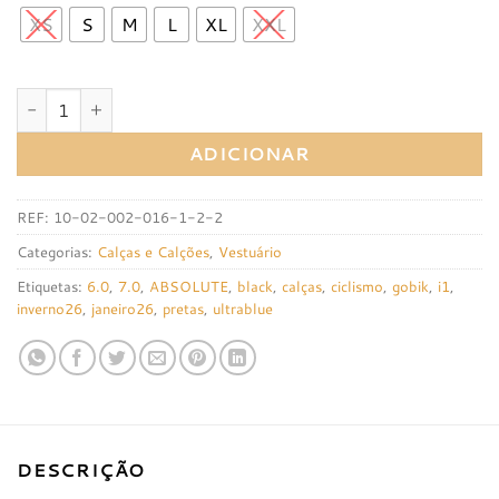
XS
S
M
L
XL
XXL
Quantidade de Calças Gobik Absolute 7.0 Ultrablue
ADICIONAR
REF:
10-02-002-016-1-2-2
Categorias:
Calças e Calções
,
Vestuário
Etiquetas:
6.0
,
7.0
,
ABSOLUTE
,
black
,
calças
,
ciclismo
,
gobik
,
i1
,
inverno26
,
janeiro26
,
pretas
,
ultrablue
DESCRIÇÃO