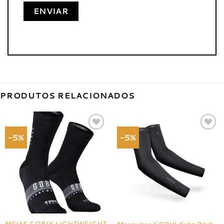
PRODUTOS RELACIONADOS
-5%
-5%
Adicionar
Adicionar
à lista de
à lista de
desejos
desejos
MEIAS GOBIK LIGHTWEIGHT